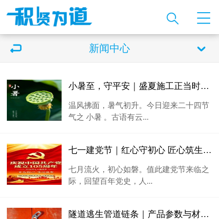
新闻中心
小暑至，守平安｜盛夏施工正当时，贤道筑牢工程安全防线
温风拂面，暑气初升。今日迎来二十四节
气之 小暑 。古语有云...
七一建党节｜红心守初心 匠心筑生命安全通道
七月流火，初心如磐。值此建党节来临之
际，回望百年党史，人...
隧道逃生管道链条｜产品参数与材质性能说明